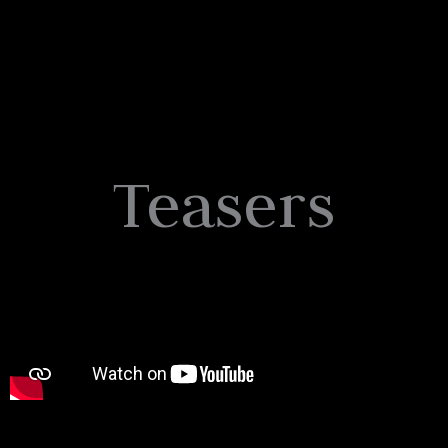
Teasers