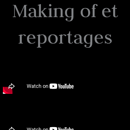
Making of et
reportages